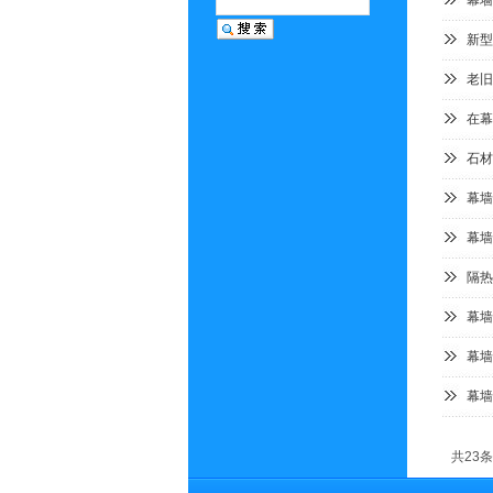
幕墙
新型
老旧
在幕
石材
幕墙
幕墙
隔热
幕墙
幕墙
幕墙
共23条