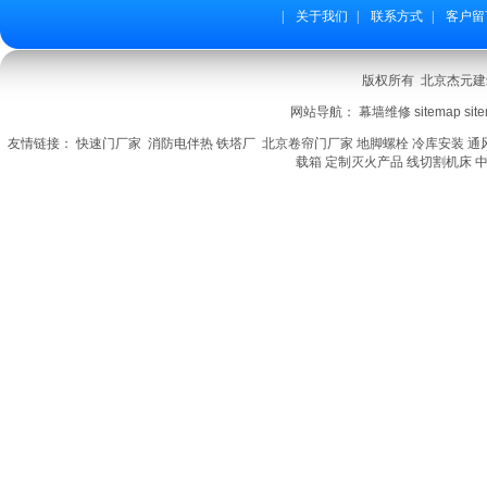
|
关于我们
|
联系方式
|
客户留
版权所有 北京杰元建筑装
网站导航：
幕墙维修
sitemap
sit
友情链接：
快速门厂家
消防电伴热
铁塔厂
北京卷帘门厂家
地脚螺栓
冷库安装
通
载箱
定制灭火产品
线切割机床