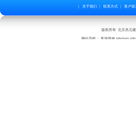
|
关于我们
|
联系方式
|
客户留
版权所有 北京杰元建筑装
网站导航：
幕墙维修
sitemap
sit
友情链接：
快速门厂家
消防电伴热
铁塔厂
北京卷帘门厂家
地脚
阻燃剂
聚合氯化铝厂家
自平衡荷载箱
定制灭火产